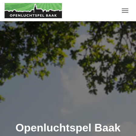
T
O
G
G
L
E
N
A
V
I
G
A
T
I
E
Openluchtspel Baak