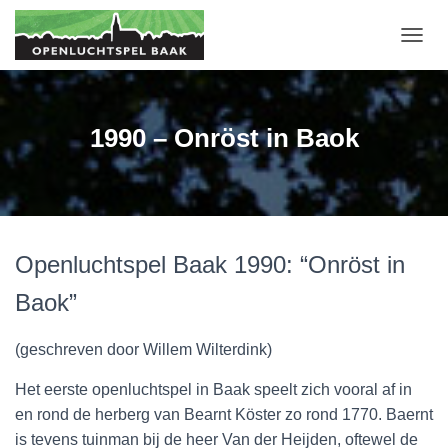
T
O
G
G
L
1990 – Onröst in Baok
E
N
A
V
I
G
Openluchtspel Baak 1990: “Onröst in
A
T
Baok”
I
E
(geschreven door Willem Wilterdink)
Het eerste openluchtspel in Baak speelt zich vooral af in
en rond de herberg van Bearnt Köster zo rond 1770. Baernt
is tevens tuinman bij de heer Van der Heijden, oftewel de